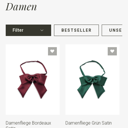
Damen
Filter
BESTSELLER
UNSERE
Damenfliege Bordeaux
Damenfliege Grün Satin