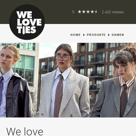
9
2.420 reviews
HOME
PRODUKTE
DAMEN
We love