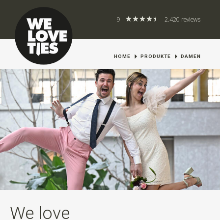
9
2.420 reviews
HOME
PRODUKTE
DAMEN
We love