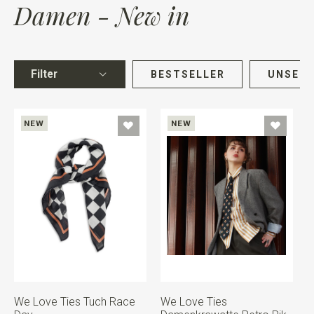
Damen - New in
Filter
BESTSELLER
UNSERE
NEW
NEW
We Love Ties Tuch Race
We Love Ties