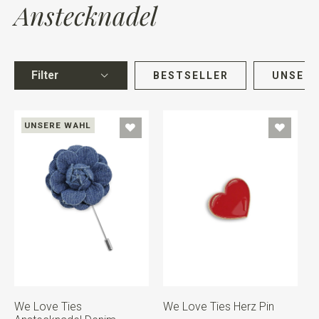
Anstecknadel
Filter
BESTSELLER
UNSERE
UNSERE WAHL
We Love Ties
We Love Ties Herz Pin