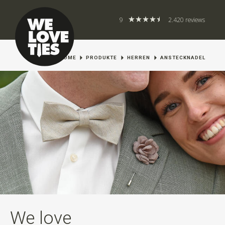
9
2.420 reviews
HOME
PRODUKTE
HERREN
ANSTECKNADEL
We love