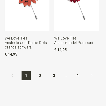
We Love Ties
We Love Ties
Anstecknadel Dahlie Dots
Anstecknadel Pomponi
orange schwarz
€ 14,95
€ 14,95
1
2
3
...
4