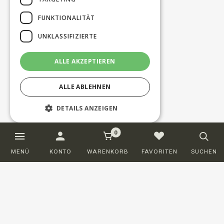
FUNKTIONALITÄT
UNKLASSIFIZIERTE
ALLE AKZEPTIEREN
ALLE ABLEHNEN
DETAILS ANZEIGEN
0
Unbedingt erforderlich
Performance
MENÜ
KONTO
WARENKORB
FAVORITEN
SUCHEN
Targeting
Funktionalität
Unklassifizierte
Unbedingt erforderliche Cookies
ermöglichen wesentliche Kernfunktionen
der Website wie die Benutzeranmeldung
und die Kontoverwaltung. Ohne die
unbedingt erforderlichen Cookies kann die