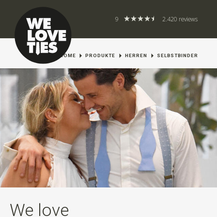
9
2.420 reviews
HOME
PRODUKTE
HERREN
SELBSTBINDER
We love