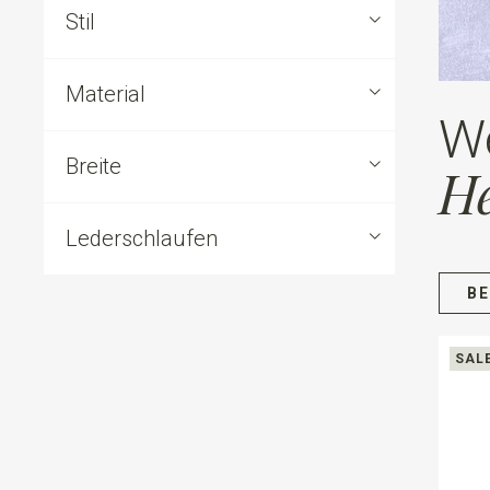
Stil
Material
W
Breite
He
Lederschlaufen
B
SAL