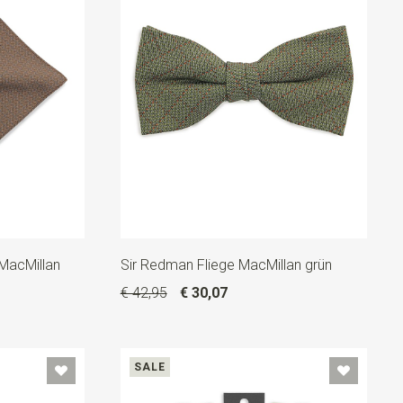
MacMillan
Sir Redman Fliege MacMillan grün
€ 42,95
€ 30,07
SALE