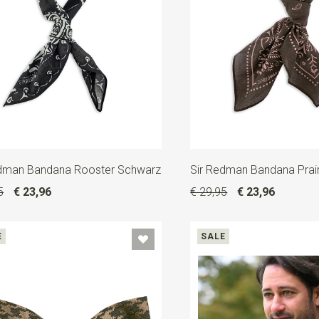
edman Bandana Rooster Schwarz
Sir Redman Bandana Prair
5
€ 23,96
€ 29,95
€ 23,96
E
SALE