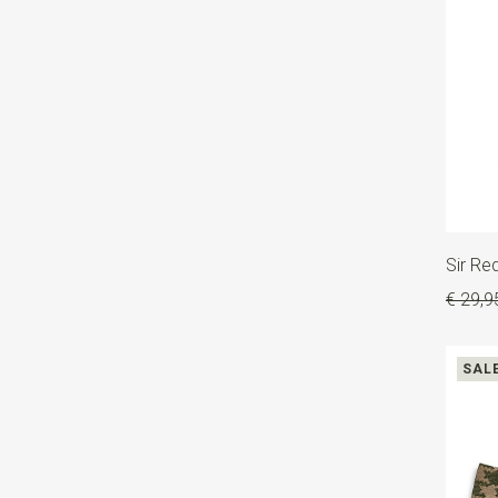
Sir R
€ 29,9
SAL