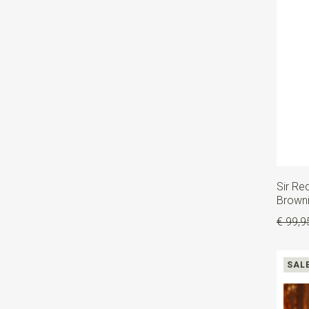
Sir R
Browni
€ 99,9
SAL