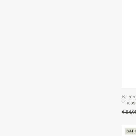
Sir Re
Finess
€ 84,9
SAL