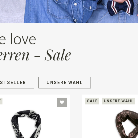
e love
rren - Sale
ESTSELLER
UNSERE WAHL
E
SALE
UNSERE WAHL