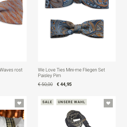
 Waves rost
We Love Ties Mini-me Fliegen Set
Paisley Pim
€ 50,00
€ 44,95
SALE
UNSERE WAHL