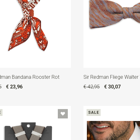
edman Bandana Rooster Rot
Sir Redman Fliege Walter
5
€ 23,96
€ 42,95
€ 30,07
E
SALE