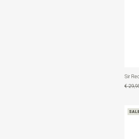
Sir R
€ 29,9
SAL