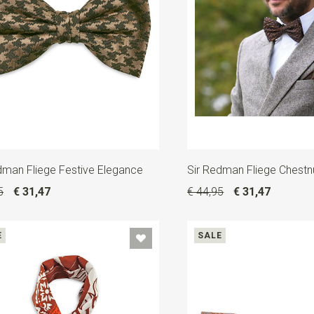
dman Fliege Festive Elegance
Sir Redman Fliege Chest
5
€ 31,47
€ 44,95
€ 31,47
E
SALE