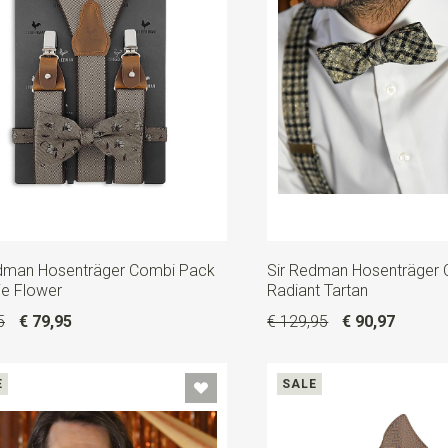
edman Hosenträger Combi Pack
Sir Redman Hosenträger
e Flower
Radiant Tartan
5
€ 79,95
€ 129,95
€ 90,97
E
SALE