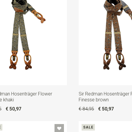
dman Hosenträger Flower
Sir Redman Hosenträger 
e khaki
Finesse brown
5
€ 50,97
€ 84,95
€ 50,97
E
SALE