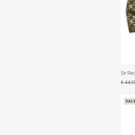
Sir Re
€ 44,9
SAL