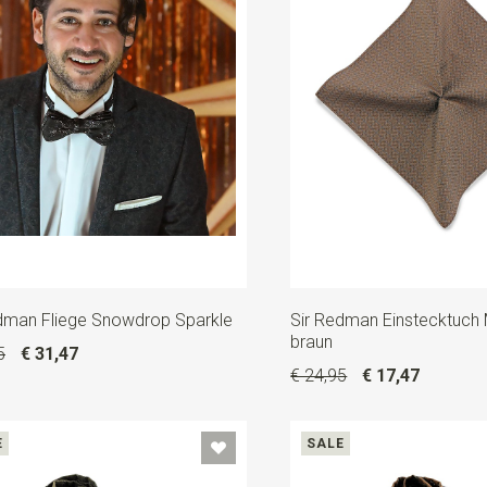
dman Fliege Snowdrop Sparkle
Sir Redman Einstecktuch 
braun
5
€ 31,47
€ 24,95
€ 17,47
E
SALE