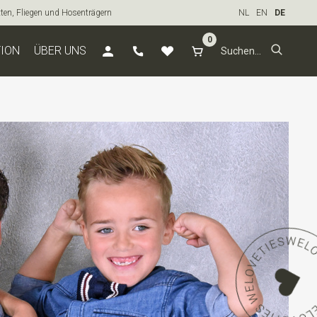
tten, Fliegen und Hosenträgern
NL
EN
DE
0
TION
ÜBER UNS