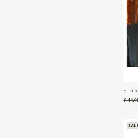
Sir Re
€ 44,9
SAL