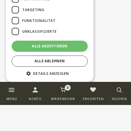
TARGETING
FUNKTIONALITÄT
UNKLASSIFIZIERTE
ALLE AKZEPTIEREN
ALLE ABLEHNEN
DETAILS ANZEIGEN
0
Unbedingt erforderlich
Performance
MENÜ
KONTO
WARENKORB
FAVORITEN
SUCHEN
Targeting
Funktionalität
Unklassifizierte
Unbedingt erforderliche Cookies
ermöglichen wesentliche Kernfunktionen
der Website wie die Benutzeranmeldung