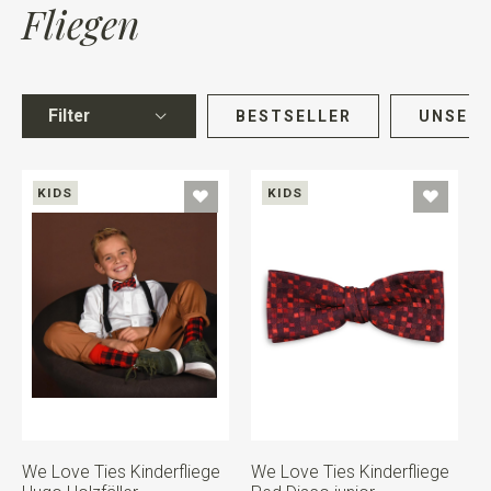
Fliegen
Filter
BESTSELLER
UNSERE
KIDS
KIDS
We Love Ties Kinderfliege
We Love Ties Kinderfliege