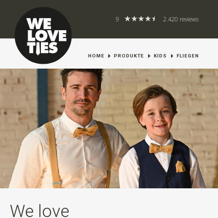
9
2.420 reviews
HOME
PRODUKTE
KIDS
FLIEGEN
We love