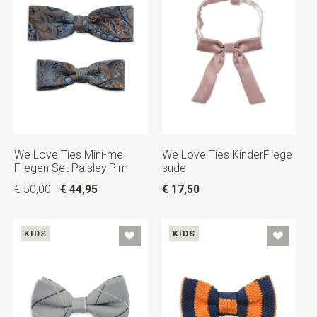
We Love Ties Mini-me
We Love Ties KinderFliege
Fliegen Set Paisley Pim
sude
€ 50,00
€ 44,95
€ 17,50
KIDS
KIDS