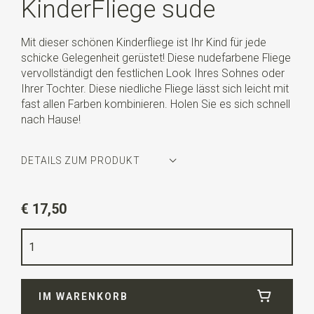
KinderFliege sude
Mit dieser schönen Kinderfliege ist Ihr Kind für jede
schicke Gelegenheit gerüstet! Diese nudefarbene Fliege
vervollständigt den festlichen Look Ihres Sohnes oder
Ihrer Tochter. Diese niedliche Fliege lässt sich leicht mit
fast allen Farben kombinieren. Holen Sie es sich schnell
nach Hause!
DETAILS ZUM PRODUKT
Artikelnummer
WLTS1055
€ 17,50
Farbe
hautfarbe
Qualität
reine Seide Satin
Breite
10 cm
IM WARENKORB
Länge
12 cm