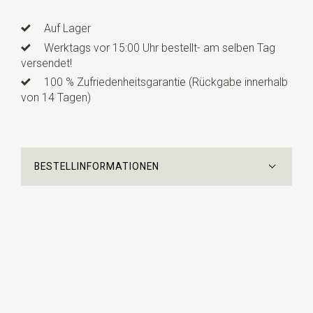
Info
dies ist ein vorgefertigtes Modell mit einem
verstellbaren Bändchen. Diese Kinderfliege ist für Kinder
Auf Lager
von ca. 3 bis 10 Jahren geeignet.
Werktags vor 15:00 Uhr bestellt- am selben Tag
versendet!
100 % Zufriedenheitsgarantie (Rückgabe innerhalb
von 14 Tagen)
BESTELLINFORMATIONEN