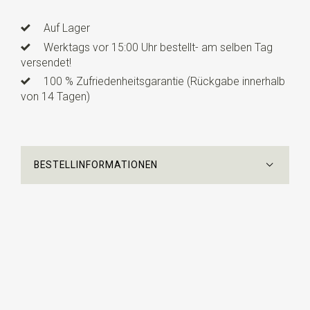
Info
dies ist ein vorgefertigtes Modell mit einem
verstellbaren Gummibändchen. Diese Kinderfliege ist für
Auf Lager
Kinder von ca. 3 bis 10 Jahren geeignet.
Werktags vor 15:00 Uhr bestellt- am selben Tag
versendet!
100 % Zufriedenheitsgarantie (Rückgabe innerhalb
von 14 Tagen)
BESTELLINFORMATIONEN