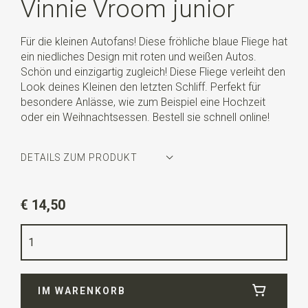
Vinnie Vroom junior
Für die kleinen Autofans! Diese fröhliche blaue Fliege hat
ein niedliches Design mit roten und weißen Autos.
Schön und einzigartig zugleich! Diese Fliege verleiht den
Look deines Kleinen den letzten Schliff. Perfekt für
besondere Anlässe, wie zum Beispiel eine Hochzeit
oder ein Weihnachtsessen. Bestell sie schnell online!
DETAILS ZUM PRODUKT
Artikelnummer
WLTS1065
€ 14,50
Farbe
blau / rot / weiß
Qualität
Polyester
Breite
10 cm
IM WARENKORB
Länge
5 cm