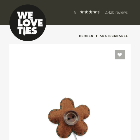
9
2.420 reviews
HERREN
ANSTECKNADEL