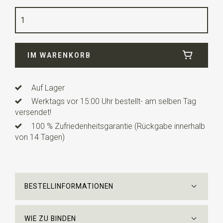
Farbe
blau / grau
Qualität
Viskosemischung
Breite
25 cm
IM WARENKORB
Länge
25 cm
Auf Lager
Werktags vor 15:00 Uhr bestellt- am selben Tag
versendet!
100 % Zufriedenheitsgarantie (Rückgabe innerhalb
von 14 Tagen)
BESTELLINFORMATIONEN
WIE ZU BINDEN