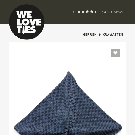
9
2.420 reviews
HERREN
KRAWATTEN