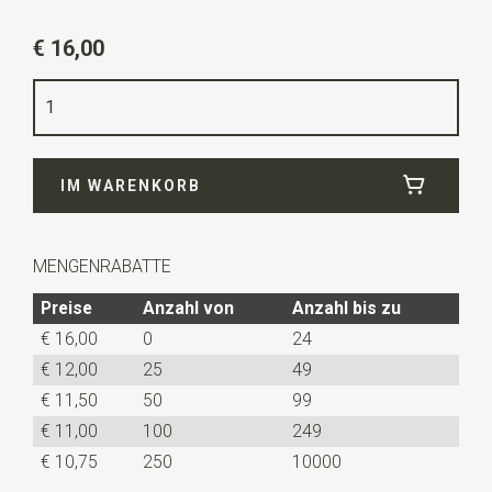
Artikelnummer
JB52600
€ 16,00
Farbe
dunkelblau
Qualität
gewebtes polyester Microfill
Breite
7,5 cm
IM WARENKORB
Länge
ca. 52 cm
MENGENRABATTE
Preise
Anzahl von
Anzahl bis zu
€ 16,00
0
24
€ 12,00
25
49
€ 11,50
50
99
€ 11,00
100
249
€ 10,75
250
10000