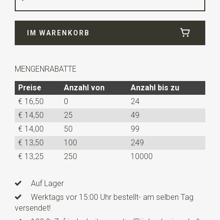
Breite
30 cm
IM WARENKORB
Länge
140 cm
MENGENRABATTE
Preise
Anzahl von
Anzahl bis zu
€ 16,50
0
24
€ 14,50
25
49
€ 14,00
50
99
€ 13,50
100
249
€ 13,25
250
10000
Auf Lager
Werktags vor 15:00 Uhr bestellt- am selben Tag
versendet!