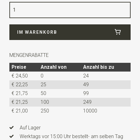
Qualität
100% Seide Twill
Breite
30 cm
IM WARENKORB
Länge
140 cm
MENGENRABATTE
Preise
Anzahl von
Anzahl bis zu
€ 24,50
0
24
€ 22,25
25
49
€ 21,75
50
99
€ 21,25
100
249
€ 21,00
250
10000
Auf Lager
Werktags vor 15:00 Uhr bestellt- am selben Tag