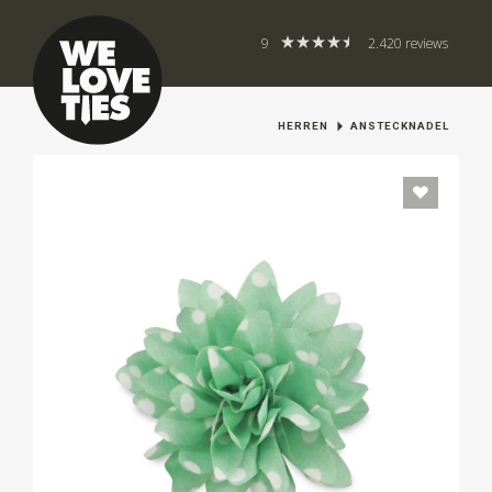
9
2.420 reviews
HERREN
ANSTECKNADEL