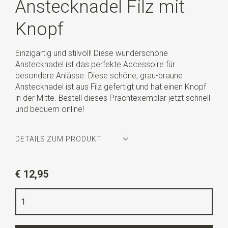
Anstecknadel Filz mit
Knopf
Einzigartig und stilvoll! Diese wunderschöne
Anstecknadel ist das perfekte Accessoire für
besondere Anlässe. Diese schöne, grau-braune
Anstecknadel ist aus Filz gefertigt und hat einen Knopf
in der Mitte. Bestell dieses Prachtexemplar jetzt schnell
und bequem online!
DETAILS ZUM PRODUKT
Artikelnummer
WLT35161
€ 12,95
Farbe
grau / braun
Qualität
Filz
Länge
3,5 cm