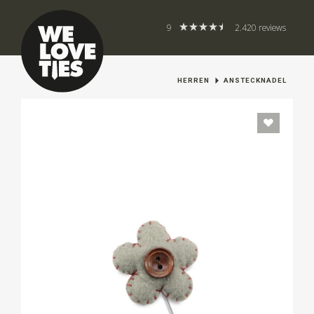
9
2.420 reviews
HERREN
ANSTECKNADEL