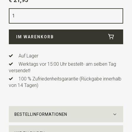
€ 21,95
Farbe
denimblau
Qualität
Soft Touch Baumwolle
Breite
22 cm
IM WARENKORB
Länge
22 cm
Auf Lager
Werktags vor 15:00 Uhr bestellt- am selben Tag
versendet!
100 % Zufriedenheitsgarantie (Rückgabe innerhalb
von 14 Tagen)
BESTELLINFORMATIONEN