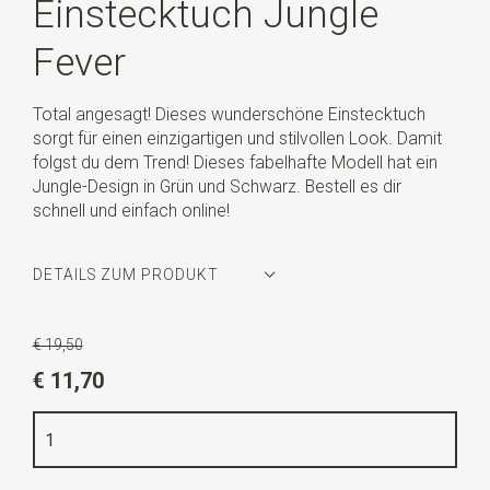
Einstecktuch Jungle
Fever
Total angesagt! Dieses wunderschöne Einstecktuch
sorgt für einen einzigartigen und stilvollen Look. Damit
folgst du dem Trend! Dieses fabelhafte Modell hat ein
Jungle-Design in Grün und Schwarz. Bestell es dir
schnell und einfach online!
DETAILS ZUM PRODUKT
Artikelnummer
SR29053
€ 19,50
Farbe
grün / schwarz
€ 11,70
Qualität
bedruckte polyester Twill
Breite
26 cm
Länge
26 cm