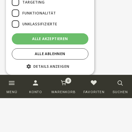
TARGETING
FUNKTIONALITÄT
UNKLASSIFIZIERTE
ALLE AKZEPTIEREN
ALLE ABLEHNEN
DETAILS ANZEIGEN
0
Unbedingt erforderlich
Performance
MENÜ
KONTO
WARENKORB
FAVORITEN
SUCHEN
Targeting
Funktionalität
Unklassifizierte
Unbedingt erforderliche Cookies
ermöglichen wesentliche Kernfunktionen
der Website wie die Benutzeranmeldung
und die Kontoverwaltung. Ohne die