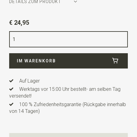
DETAILS ZUM PRODUKT
Artikelnummer
SR29131
€ 24,95
Farbe
olivegrün
Qualität
Leinenmischung
Breite
24 cm
IM WARENKORB
Länge
24 cm
Auf Lager
Werktags vor 15:00 Uhr bestellt- am selben Tag
versendet!
100 % Zufriedenheitsgarantie (Rückgabe innerhalb
von 14 Tagen)