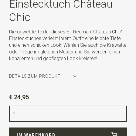
Einstecktuch Château
Chic
Die gewebte Textur dieses Sir Redman 'Château Chic'
Einstecktuches verleiht Ihrem Outfit eine leichte Tiefe
und einen schicken Look! Wählen Sie auch die Krawatte
oder Fliege im gleichen Muster und Sie werden einen
kohärenten und gepflegten Look kreieren!
DETAILS ZUM PRODUKT
Artikelnummer
SR29132
€ 24,95
Farbe
beige
Qualität
Baumwollmischung
Breite
24 cm
IM WARENKORB
Länge
24 cm