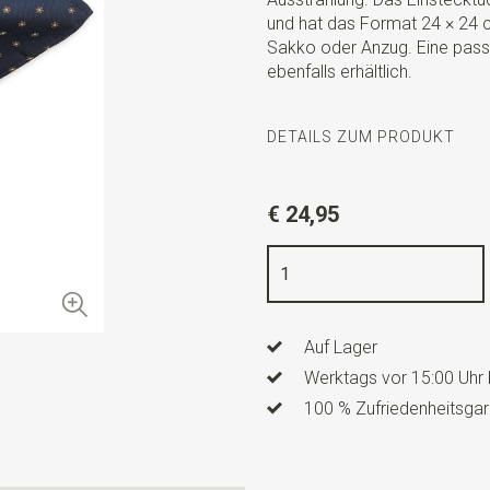
und hat das Format 24 × 24 
Sakko oder Anzug. Eine pass
ebenfalls erhältlich.
DETAILS ZUM PRODUKT
Artikelnummer
SR29140
€ 24,95
Farbe
dunkelblau / braun / w
Qualität
gewebte reine Seid
Breite
24 cm
Auf Lager
Länge
24 cm
Werktags vor 15:00 Uhr 
100 % Zufriedenheitsgar