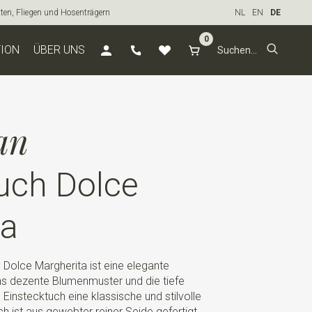
tten, Fliegen und Hosenträgern
NL
EN
DE
0
TION
ÜBER UNS
an
uch Dolce
ta
Dolce Margherita ist eine elegante
Das dezente Blumenmuster und die tiefe
Einstecktuch eine klassische und stilvolle
h ist aus gewebter reiner Seide gefertigt