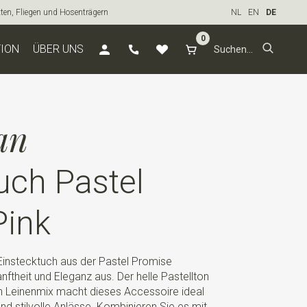
tten, Fliegen und Hosenträgern
NL
EN
DE
0
TION
ÜBER UNS
an
uch Pastel
Pink
Einstecktuch aus der Pastel Promise
nftheit und Eleganz aus. Der helle Pastellton
n Leinenmix macht dieses Accessoire ideal
d stilvolle Anlässe. Kombinieren Sie es mit