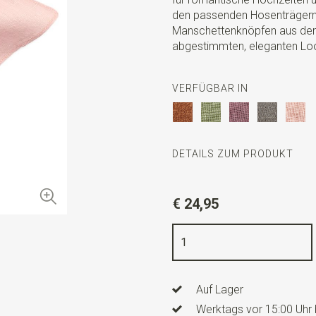
den passenden Hosenträgern,
Manschettenknöpfen aus dems
abgestimmten, eleganten Lo
VERFÜGBAR IN
DETAILS ZUM PRODUKT
Artikelnummer
SR29152
€ 24,95
Farbe
zartrosa
Qualität
Leinenmischung
Breite
24 cm
Auf Lager
Länge
24 cm
Werktags vor 15:00 Uhr 