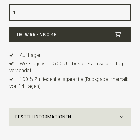
Farbe
braun
Qualität
Leinen
Breite
24 cm
IM WARENKORB
Länge
24 cm
Auf Lager
Werktags vor 15:00 Uhr bestellt- am selben Tag
versendet!
100 % Zufriedenheitsgarantie (Rückgabe innerhalb
von 14 Tagen)
BESTELLINFORMATIONEN