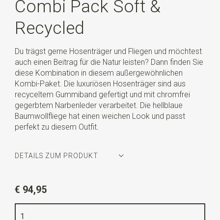
Combi Pack Soft &
Recycled
Du trägst gerne Hosenträger und Fliegen und möchtest
auch einen Beitrag für die Natur leisten? Dann finden Sie
diese Kombination in diesem außergewöhnlichen
Kombi-Paket. Die luxuriösen Hosenträger sind aus
recyceltem Gummiband gefertigt und mit chromfrei
gegerbtem Narbenleder verarbeitet. Die hellblaue
Baumwollfliege hat einen weichen Look und passt
perfekt zu diesem Outfit.
DETAILS ZUM PRODUKT
Artikelnummer
SR20165
€ 94,95
Farbe
graublau / hellblau
Qualität
Gummiband aus recyceltem Garn