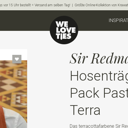
s vor 15 Uhr bestellt = Versand am selben Tag! | Größte Online-Kollektion von Krawa
INSPIRA
Sir Redm
Hosenträ
Pack Pas
Terra
Das terracottafarbene Sir R