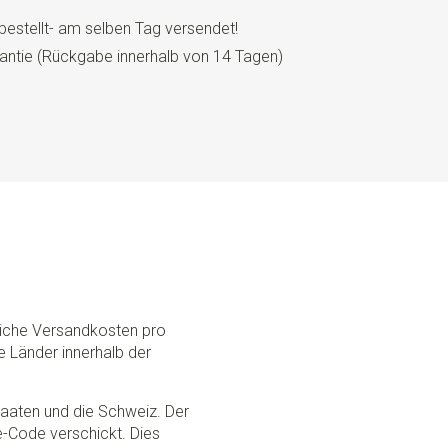
 x 6 cm
bestellt- am selben Tag versendet!
ll
antie (Rückgabe innerhalb von 14 Tagen)
details + Lederschlaufen
chtem Leder
nd Lederschlaufen
IN THE NETHERLANDS Sir Redman fertigt seine
er Hand im eigenen Atelier an. Die Hosenträger sind mit
und robusten Clips ausgestattet. Sie sind mit
 verstellbar. Mit dem speziell mitgelieferten Blechdöschen
den und einem Abstandshalter, um die Knöpfe an der
stigen, ist es sehr einfach, Ihre Hosenträger auf
 Ist das nichts für Sie? Verwenden Sie dann die
dliche Versandkosten pro
n Sie sie an Ihrem Hosenbund befestigen. Sie sind einzeln
e Länder innerhalb der
 Schlaufen nicht? Dann bewahren Sie sie in dem
nicht wahr?
Staaten und die Schweiz. Der
ce-Code verschickt. Dies