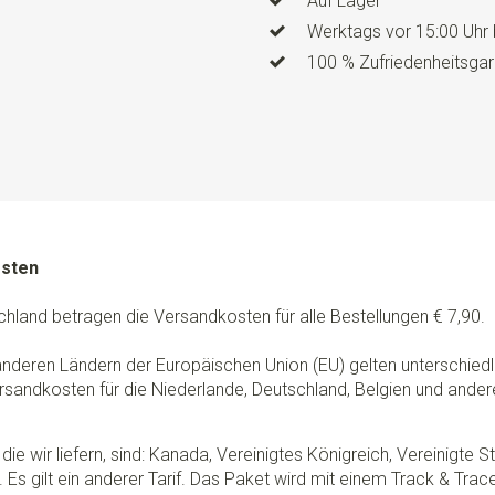
Auf Lager
Abmessungen
Fliege 12 cm
Werktags vor 15:00 Uhr 
Modell Hosenträger
Y-Mode
100 % Zufriedenheitsgar
Modelltyp
Luxuriös mit Leder
Clips
3, mit Schlaufen aus e
Art der befestigung
Clips u
Info
PROUDLY MADE BY HAND 
Hosenträger vollständig mit d
hochwertigen Lederschlaufen 
osten
Verstellklemmen in der Länge
mit 6 Knöpfen, Nadel und Fa
chland betragen die Versandkosten für alle Bestellungen € 7,90.
Innenseite Ihrer Hose zu befe
authentische Weise zu tragen.
 anderen Ländern der Europäischen Union (EU) gelten unterschie
hochwertigen Clips, mit dene
rsandkosten für die Niederlande, Deutschland, Belgien und ander
abnehmbar. Benutzen Sie die
Blechdöschen auf. Nützlich, 
die wir liefern, sind: Kanada, Vereinigtes Königreich, Vereinigte 
 Es gilt ein anderer Tarif. Das Paket wird mit einem Track & Tra