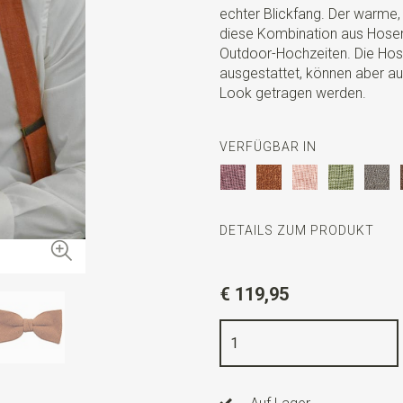
echter Blickfang. Der warme
diese Kombination aus Hosent
Outdoor-Hochzeiten. Die Hos
ausgestattet, können aber a
Look getragen werden.
VERFÜGBAR IN
DETAILS ZUM PRODUKT
Artikelnummer
SR20269
€ 119,95
Farbe
Terrakotta
Qualität
Leinenmischung (nic
Breite
Hosenträger 3,5 cm