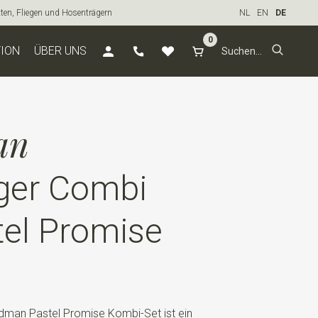
tten, Fliegen und Hosenträgern
NL
EN
DE
0
TION
ÜBER UNS
an
ger Combi
tel Promise
edman Pastel Promise Kombi-Set ist ein