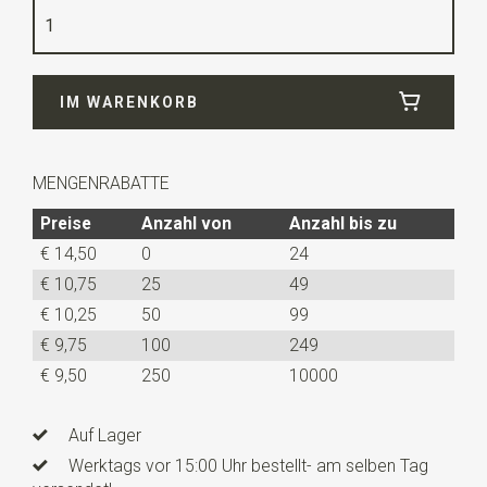
Qualität
gewebtes Polyester Microfill
Breite
12 cm
IM WARENKORB
Länge
6 cm
Info
dies ist ein vorgefertigtes Modell mit einem
verstellbaren Bändchen.
MENGENRABATTE
Preise
Anzahl von
Anzahl bis zu
€ 14,50
0
24
€ 10,75
25
49
€ 10,25
50
99
€ 9,75
100
249
€ 9,50
250
10000
Auf Lager
Werktags vor 15:00 Uhr bestellt- am selben Tag