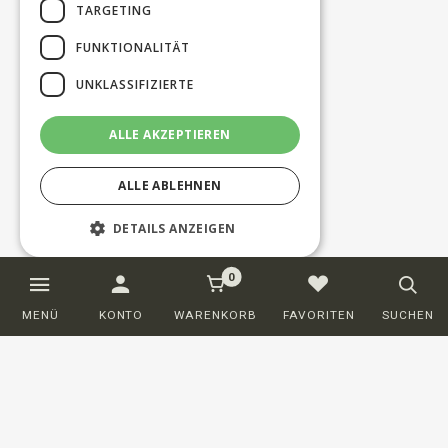
TARGETING
FUNKTIONALITÄT
UNKLASSIFIZIERTE
ALLE AKZEPTIEREN
ALLE ABLEHNEN
DETAILS ANZEIGEN
0
Unbedingt erforderlich
Performance
MENÜ
KONTO
WARENKORB
FAVORITEN
SUCHEN
Targeting
Funktionalität
Unklassifizierte
Unbedingt erforderliche Cookies
ermöglichen wesentliche Kernfunktionen
der Website wie die Benutzeranmeldung
und die Kontoverwaltung. Ohne die