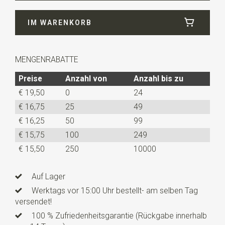
Breite
11 cm
IM WARENKORB
Länge
6,5 cm
Info
dies ist ein vorgefertigtes Modell mit einem
verstellbaren Bändchen.
MENGENRABATTE
Preise
Anzahl von
Anzahl bis zu
€ 19,50
0
24
€ 16,75
25
49
€ 16,25
50
99
€ 15,75
100
249
€ 15,50
250
10000
Auf Lager
Werktags vor 15:00 Uhr bestellt- am selben Tag
versendet!
100 % Zufriedenheitsgarantie (Rückgabe innerhalb