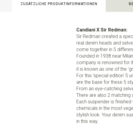
ZUSÄTZLICHE PRODUKTINFORMATIONEN
B
Candiani X Sir Redman:
Sir Redman created a special
real denim heads and selved
come together in 5 differe
Founded in 1938 near Milan,
company is renowned for its 
it is known as one of the 'gr
For this 'special edition' 
are the base for these 5 sty
From an eye-catching selved
There are also 2 matching s
Each suspender is finished
chemicals in the most vege
stylish look. Your denim sus
in this way.