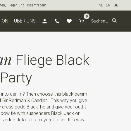
tten, Fliegen und Hosenträgern
NL
EN
DE
0
TION
ÜBER UNS
an
Fliege Black
Party
 into denim? Then choose this black denim
of Sir Redman X Candiani. This way you give
e dress code Black Tie and give your outfit
s bow tie with suspenders Black Jack or
elvedge detail as an eye-catcher: this way