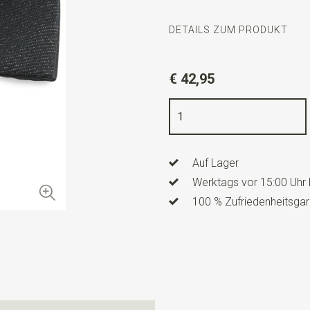
DETAILS ZUM PRODUKT
Artikelnummer
SR24086
€ 42,95
Farbe
schwarz
Qualität
Denim
Breite
5 cm
Auf Lager
Länge
12 cm
Werktags vor 15:00 Uhr 
Info
dies ist ein vorgefertig
100 % Zufriedenheitsgar