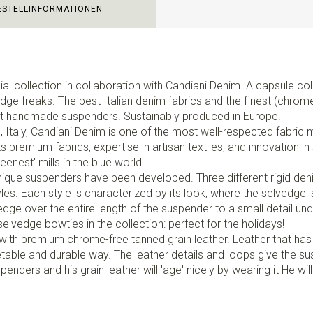
ESTELLINFORMATIONEN
 collection in collaboration with Candiani Denim. A capsule colle
ge freaks. The best Italian denim fabrics and the finest (chrome
nt handmade suspenders. Sustainably produced in Europe.
 Italy, Candiani Denim is one of the most well-respected fabric mi
premium fabrics, expertise in artisan textiles, and innovation in s
eenest' mills in the blue world.
5 unique suspenders have been developed. Three different rigid de
les. Each style is characterized by its look, where the selvedge i
ge over the entire length of the suspender to a small detail und
elvedge bowties in the collection: perfect for the holidays!
 with premium chrome-free tanned grain leather. Leather that ha
table and durable way. The leather details and loops give the s
penders and his grain leather will 'age' nicely by wearing it He wi