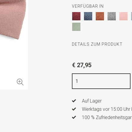
VERFÜGBAR IN
DETAILS ZUM PRODUKT
Artikelnummer
SR24128
€ 27,95
Farbe
altrosa
Qualität
Soft Touch Baumwo
Breite
6 cm
Auf Lager
Länge
12 cm
Werktags vor 15:00 Uhr 
Info
dies ist ein vorgefertig
100 % Zufriedenheitsgar