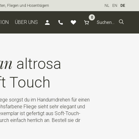
tten, Fliegen und Hosenträgern
NL
EN
DE
0
TION
ÜBER UNS
an
altrosa
ft Touch
iege sorgst du im Handumdrehen für einen
achsfarbene Fliege sieht sehr elegant und
xemplar ist gefertigt aus Soft-Touch-
ch einfach herrlich an. Bestell sie dir