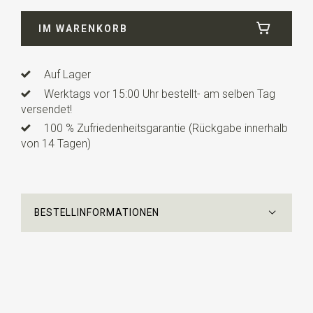
Breite
5 cm
IM WARENKORB
Länge
11,5 cm
Info
dies ist ein vorgefertigtes Modell mit einem
verstellbaren Bändchen.
Auf Lager
Werktags vor 15:00 Uhr bestellt- am selben Tag
versendet!
100 % Zufriedenheitsgarantie (Rückgabe innerhalb
von 14 Tagen)
BESTELLINFORMATIONEN