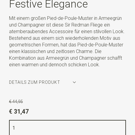
Festive Elegance
Mit einem großen Pied-de-Poule-Muster in Armeegrün
und Champagner ist diese Sir Redman Fliege ein
atemberaubendes Accessoire für einen stilvollen Look.
Bestehend aus einem sich wiederholenden Motiv aus
geometrischen Formen, hat das Pied-de-Poule-Muster
einen klassischen und zeitlosen Charme. Die
Kombination aus Armeegrün und Champagner schafft
einen warmen und dennoch schicken Look.
DETAILS ZUM PRODUKT
Artikelnummer
SR24227
€ 44,95
Farbe
Champagner / armeegrün
€ 31,47
Qualität
gewebtes Polyester
Breite
7 cm