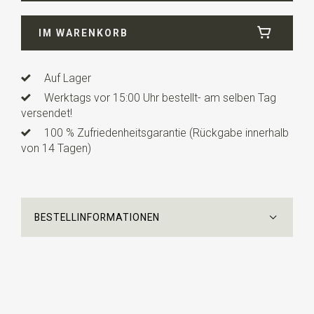
Länge
12 cm
IM WARENKORB
Info
dies ist ein vorgefertigtes Modell mit einem
verstellbaren Bändchen.
Auf Lager
Werktags vor 15:00 Uhr bestellt- am selben Tag
versendet!
100 % Zufriedenheitsgarantie (Rückgabe innerhalb
von 14 Tagen)
BESTELLINFORMATIONEN