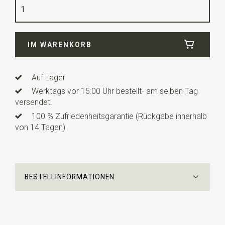
Qualität
Polyester
Breite
6 cm
IM WARENKORB
Länge
12 cm
Info
dies ist ein vorgefertigtes Modell mit einem
verstellbaren Bändchen.
Auf Lager
Werktags vor 15:00 Uhr bestellt- am selben Tag
versendet!
100 % Zufriedenheitsgarantie (Rückgabe innerhalb
von 14 Tagen)
BESTELLINFORMATIONEN