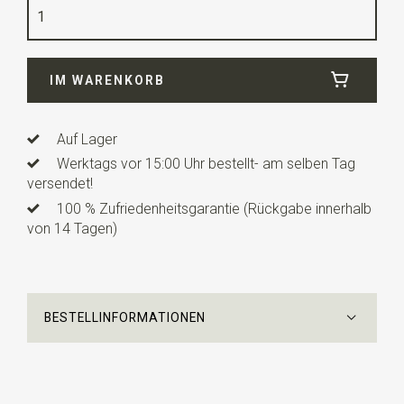
Qualität
Leinenmischung
Breite
6 cm
IM WARENKORB
Länge
12 cm
Info
dies ist ein vorgefertigtes Modell mit einem
verstellbaren Bändchen.
Auf Lager
Werktags vor 15:00 Uhr bestellt- am selben Tag
versendet!
100 % Zufriedenheitsgarantie (Rückgabe innerhalb
von 14 Tagen)
BESTELLINFORMATIONEN