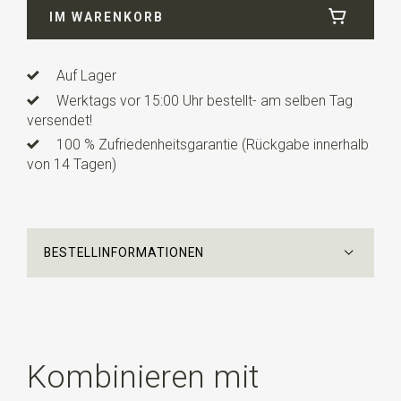
IM WARENKORB
Länge
12 cm
Info
dies ist ein vorgefertigtes Modell mit einem
verstellbaren Bändchen.
Auf Lager
Werktags vor 15:00 Uhr bestellt- am selben Tag
versendet!
100 % Zufriedenheitsgarantie (Rückgabe innerhalb
von 14 Tagen)
BESTELLINFORMATIONEN
Kombinieren mit