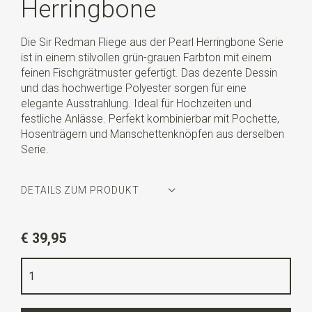
Herringbone
Die Sir Redman Fliege aus der Pearl Herringbone Serie
ist in einem stilvollen grün-grauen Farbton mit einem
feinen Fischgrätmuster gefertigt. Das dezente Dessin
und das hochwertige Polyester sorgen für eine
elegante Ausstrahlung. Ideal für Hochzeiten und
festliche Anlässe. Perfekt kombinierbar mit Pochette,
Hosenträgern und Manschettenknöpfen aus derselben
Serie.
DETAILS ZUM PRODUKT
Artikelnummer
SR24258
€ 39,95
Farbe
grün-grau
Qualität
Polyester
Breite
6 cm