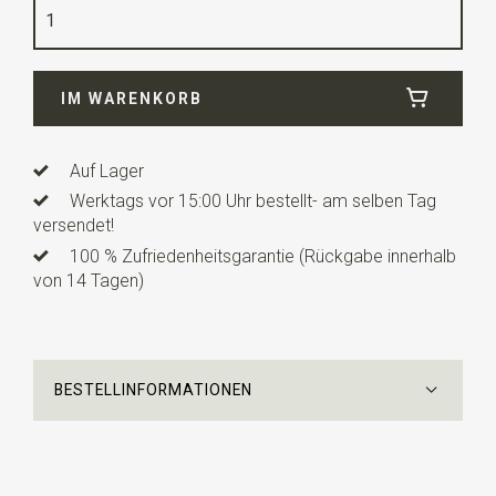
Qualität
Polyester
Breite
6 cm
IM WARENKORB
Länge
12 cm
Info
dies ist ein vorgefertigtes Modell mit einem
verstellbaren Bändchen.
Auf Lager
Werktags vor 15:00 Uhr bestellt- am selben Tag
versendet!
100 % Zufriedenheitsgarantie (Rückgabe innerhalb
von 14 Tagen)
BESTELLINFORMATIONEN