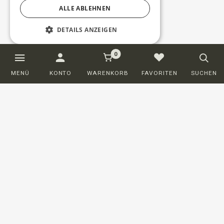
ALLE ABLEHNEN
DETAILS ANZEIGEN
0
Unbedingt erforderlich
Performance
MENÜ
KONTO
WARENKORB
FAVORITEN
SUCHEN
Targeting
Funktionalität
Unklassifizierte
Unbedingt erforderliche Cookies ermöglichen
wesentliche Kernfunktionen der Website wie
die Benutzeranmeldung und die
Kontoverwaltung. Ohne die unbedingt
erforderlichen Cookies kann die Website nicht
ordnungsgemäß verwendet werden.
Kundenservice
Anbieter /
Name
Ablaufdatum
Beschreibung
Domäne
BESTELLEN
PHPSESSID
Session
Cookie
PHP.net
generated by
weloveties.de
VERSAND UND LIEFERUNG
applications
based on the
PHP
ZURÜCKSCHICKEN
language.