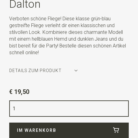
Dalton
Verboten schöne Fliege! Diese klasse grün-blau
gestreifte Fliege verleiht dir einen klassischen und
stilvollen Look. Kombiniere dieses charmante Modell
mit einem hellblauen Hemd und dunklen Jeans und du
bist bereit für die Party! Bestelle diesen schönen Artikel
schnell online!
DETAILS ZUM PRODUKT
Artikelnummer
WLTS200
€ 19,50
Farbe
blau / grün
Qualität
gestricktes Polyester
Breite
11,5 cm
IM WARENKORB
Länge
6 cm