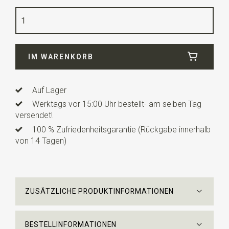
Farbe
process blau
Qualität
gewebte reine Seide Super Repp
Breite
13 cm
IM WARENKORB
Länge
7 cm
Auf Lager
Werktags vor 15:00 Uhr bestellt- am selben Tag
versendet!
100 % Zufriedenheitsgarantie (Rückgabe innerhalb
von 14 Tagen)
ZUSÄTZLICHE PRODUKTINFORMATIONEN
BESTELLINFORMATIONEN