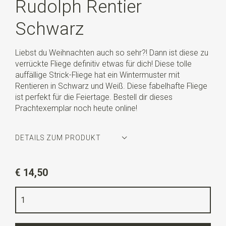
Rudolph Rentier
Schwarz
Liebst du Weihnachten auch so sehr?! Dann ist diese zu
verrückte Fliege definitiv etwas für dich! Diese tolle
auffällige Strick-Fliege hat ein Wintermuster mit
Rentieren in Schwarz und Weiß. Diese fabelhafte Fliege
ist perfekt für die Feiertage. Bestell dir dieses
Prachtexemplar noch heute online!
DETAILS ZUM PRODUKT
Artikelnummer
WLTS345
€ 14,50
Farbe
schwarz / weiß
Qualität
gestricktes Polyester
Breite
12 cm