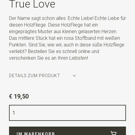
True Love
Der Name sagt schon alles: Echte Liebe! Echte Liebe für
diesen HolzFliege. Diese HolzFliege hat ein
eingeprägtes Muster aus kleinen gelaserten Herzen.
Das mittlere Stück hat ein rosa Stoffband mit weißen
Punkten. Sind Sie, wie wir, auch in diese süße Holzfliege
verliebt? Bestellen Sie es schnell online und
verschenken Sie es an Ihren Liebsten!
DETAILS ZUM PRODUKT
Artikelnummer
WLTS364
€ 19,50
Farbe
braun / rosa / weiß
Qualität
Holz
Breite
12 cm
IM WARENKORB
Länge
4,5 cm