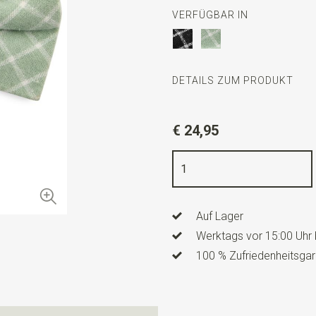
VERFÜGBAR IN
DETAILS ZUM PRODUKT
Artikelnummer
WLTS374
€ 24,95
Farbe
pastellgrün
Qualität
Baumwolle
Breite
12 cm
Auf Lager
Länge
6 cm
Werktags vor 15:00 Uhr 
100 % Zufriedenheitsgar