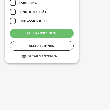
TARGETING
FUNKTIONALITÄT
UNKLASSIFIZIERTE
ALLE AKZEPTIEREN
ALLE ABLEHNEN
DETAILS ANZEIGEN
Unbedingt erforderlich
Performance
Targeting
Funktionalität
Unklassifizierte
Unbedingt erforderliche Cookies
ermöglichen wesentliche Kernfunktionen
der Website wie die Benutzeranmeldung
und die Kontoverwaltung. Ohne die