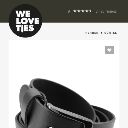
9
2.420 reviews
HERREN
GÜRTEL