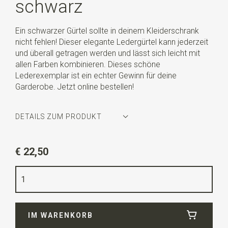
schwarz
Ein schwarzer Gürtel sollte in deinem Kleiderschrank
nicht fehlen! Dieser elegante Ledergürtel kann jederzeit
und überall getragen werden und lässt sich leicht mit
allen Farben kombinieren. Dieses schöne
Lederexemplar ist ein echter Gewinn für deine
Garderobe. Jetzt online bestellen!
DETAILS ZUM PRODUKT
Artikelnummer
JB58001
€ 22,50
Farbe
schwarz
Qualität
100% leder
Breite
3,5 cm
IM WARENKORB
Länge
115 cm