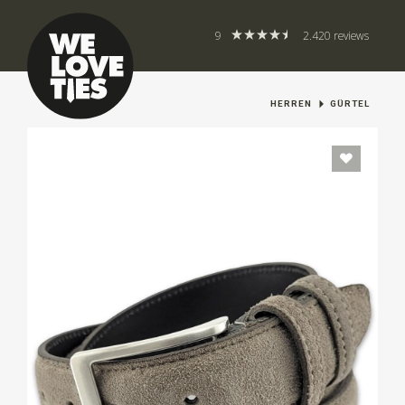
9
2.420 reviews
HERREN
GÜRTEL