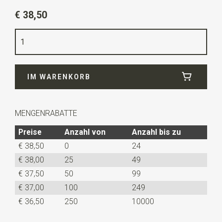
Artikelnummer
JB58409
€ 38,50
Farbe
hellgrau
Qualität
Wildleder
Breite
3,5 cm
IM WARENKORB
Länge
95 cm
MENGENRABATTE
Preise
Anzahl von
Anzahl bis zu
€ 38,50
0
24
€ 38,00
25
49
€ 37,50
50
99
€ 37,00
100
249
€ 36,50
250
10000