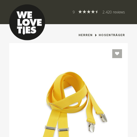
9
2.420 reviews
HERREN
HOSENTRÄGER