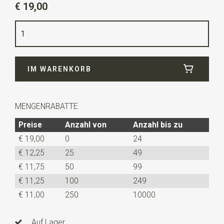
€ 19,00
Farbe
gelb
Qualität
Gummiband
Breite
2,5 cm
IM WARENKORB
Länge
ca. 130 cm
Modell Hosenträger
X-Modell
MENGENRABATTE
Modelltyp
Standard
Preise
Anzahl von
Anzahl bis zu
Clips
4
€ 19,00
0
24
Art der befestigung
Clips
€ 12,25
25
49
Info
die Länge lässt sich zudem mittels
€ 11,75
50
99
Verstellklemmen variieren. Unsere Hosenträger sind im
€ 11,25
100
249
eigenen Haus hergestellt und mit 4 stabilen, leicht an
€ 11,00
250
10000
Ihrem Hosenbund zu befestigenden Clips versehen.
Auf Lager