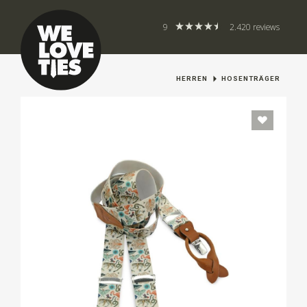
9
2.420 reviews
HERREN
HOSENTRÄGER