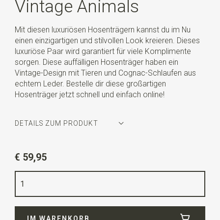
Vintage Animals
Mit diesen luxuriösen Hosenträgern kannst du im Nu
einen einzigartigen und stilvollen Look kreieren. Dieses
luxuriöse Paar wird garantiert für viele Komplimente
sorgen. Diese auffälligen Hosenträger haben ein
Vintage-Design mit Tieren und Cognac-Schlaufen aus
echtem Leder. Bestelle dir diese großartigen
Hosenträger jetzt schnell und einfach online!
DETAILS ZUM PRODUKT
Artikelnummer
SR21217
€ 59,95
Farbe
beige / grün / orange
Qualität
Gummiband
Breite
3,5 cm
IM WARENKORB
Länge
ca. 130 cm