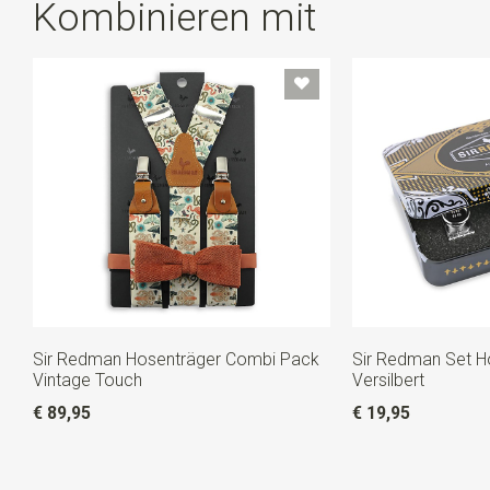
Kombinieren mit
die Schlaufen nicht? Dann bewahren Sie sie in dem
Blechdöschen auf. Nützlich, nicht wahr?
Sir Redman Hosenträger Combi Pack
Sir Redman Set H
Vintage Touch
Versilbert
€ 89,95
€ 19,95