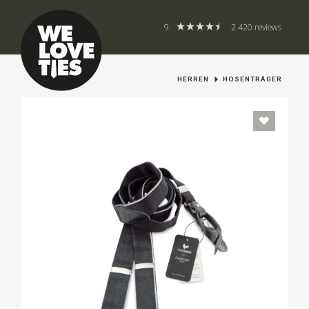
9
2.420 reviews
HERREN
HOSENTRÄGER