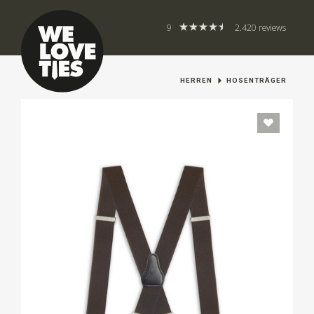
9
2.420 reviews
HERREN
HOSENTRÄGER