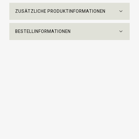
und Liebe zum Detail hergestellt. Qualität steht bei
allem, was wir tun, im Mittelpunkt. Vom
ZUSÄTZLICHE PRODUKTINFORMATIONEN
strapazierfähigen Gummiband bis hin zu den extra
stabilen Clips - Sir Redman ist ein Meisterwerk der
Handwerkskunst. Diese extralangen Hosenträger
BESTELLINFORMATIONEN
verfügen über 4 extrastarke Clips, die sich sicher und
einfach am Bund befestigen lassen. Dank der
verstellbaren Schiebeclips können Sie sie mühelos für
eine perfekte Passform einstellen.