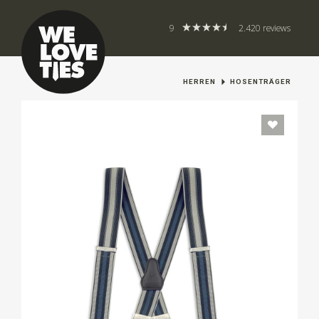
9
2.420 reviews
HERREN
HOSENTRÄGER