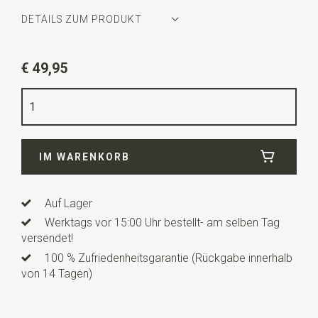
DETAILS ZUM PRODUKT
Artikelnummer
SR39010
€ 49,95
Farbe
blau / grau
Qualität
Gummiband
Breite
3,5 cm
IM WARENKORB
Länge
ca. 157 cm
Modell Hosenträger
X-Modell
Auf Lager
Modelltyp
XL - Hosenträger
Werktags vor 15:00 Uhr bestellt- am selben Tag
Clips
4
versendet!
100 % Zufriedenheitsgarantie (Rückgabe innerhalb
Art der befestigung
Clips
von 14 Tagen)
Info
PROUDLY HANDCRAFTED IN THE NETHERLANDS.
Unsere XL-Hosenträger werden mit äußerster Präzision