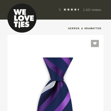
9
2.420 reviews
HERREN
KRAWATTEN