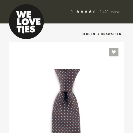
9
2.420 reviews
HERREN
KRAWATTEN