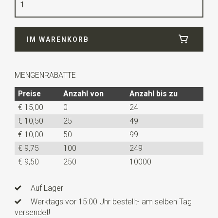
Qualität
gewebtes Polyester Microfill
Breite
7 cm
IM WARENKORB
Länge
ca. 148 cm
MENGENRABATTE
Preise
Anzahl von
Anzahl bis zu
€ 15,00
0
24
€ 10,50
25
49
€ 10,00
50
99
€ 9,75
100
249
€ 9,50
250
10000
Auf Lager
Werktags vor 15:00 Uhr bestellt- am selben Tag
versendet!