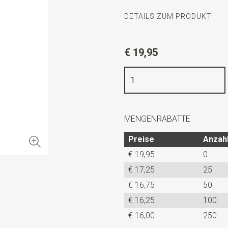
DETAILS ZUM PRODUKT
Artikelnummer
JB50956
€ 19,95
Farbe
grellrot
Qualität
Polyester
Breite
5,5 cm
Länge
ca. 148 cm
MENGENRABATTE
Info
diese gestrickte Krawatte
Preise
Anzah
traditionellen Krawatten.
€ 19,95
0
€ 17,25
25
€ 16,75
50
€ 16,25
100
€ 16,00
250