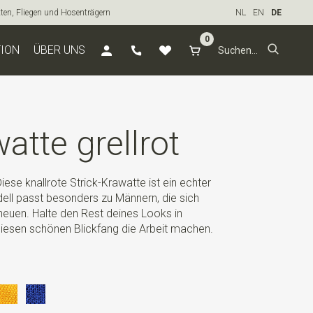
tten, Fliegen und Hosenträgern
NL
EN
DE
0
TION
ÜBER UNS
atte grellrot
iese knallrote Strick-Krawatte ist ein echter
ell passt besonders zu Männern, die sich
euen. Halte den Rest deines Looks in
 diesen schönen Blickfang die Arbeit machen.